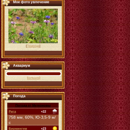
Мое фото увлечение
[
Природа
]
Аквариум
Большой
Погода
Погода от Метеоновы
Рига
+22
758 мм, 60%, Ю-З,5-9 м/
с
Бирмингем
+23