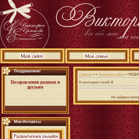
Поздравляем!
Главная
» »
Полезные сайты
» МЕДИ
Поздравления родным и
В категории статей
:
0
друзьям
Не найдено мате
Мои Интересы