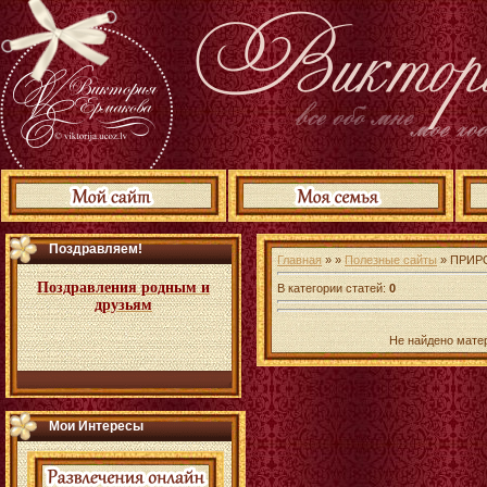
Поздравляем!
Главная
» »
Полезные сайты
» ПРИР
Поздравления родным и
В категории статей
:
0
друзьям
Не найдено мате
Мои Интересы