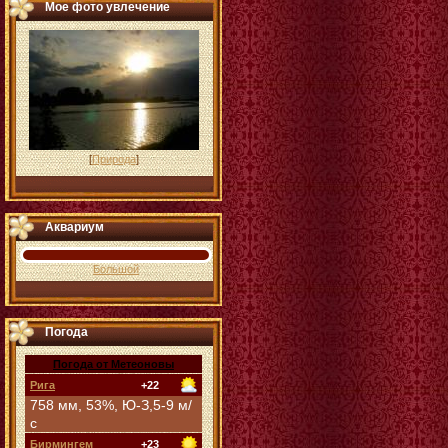
Мое фото увлечение
[
Природа
]
Аквариум
Большой
Погода
Погода от Метеоновы
Рига
+22
758 мм, 53%, Ю-З,5-9 м/
с
Бирмингем
+23